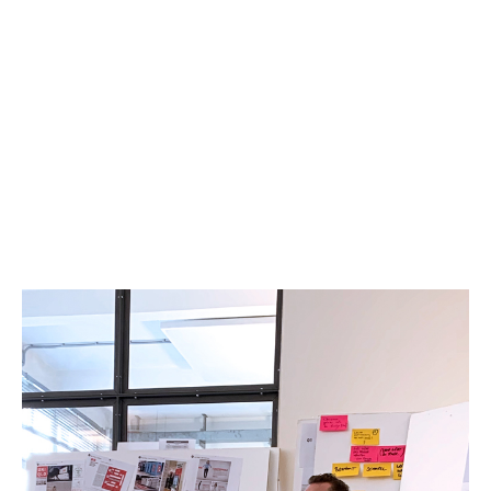
source(s) not found
Datei herunterladen: https://5w.design/wp-
content/uploads/2022/06/LUC_Case_logo-2_1.mp4