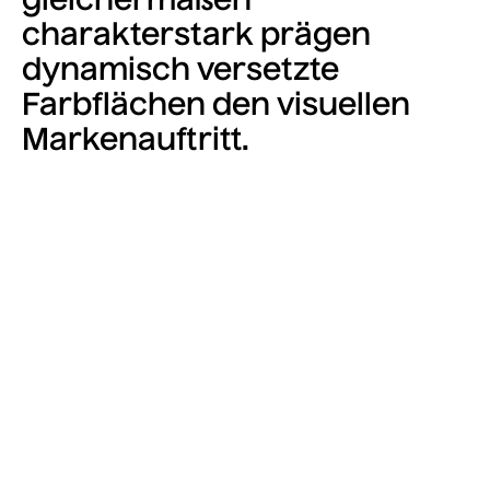
gleichermaßen
charakterstark prägen
dynamisch versetzte
Farbflächen den visuellen
Markenauftritt.
Media error: Format(s) not supported or
source(s) not found
Datei herunterladen: https://5w.design/wp-
content/uploads/2022/06/LUC_Case_luckylook_1.mp4