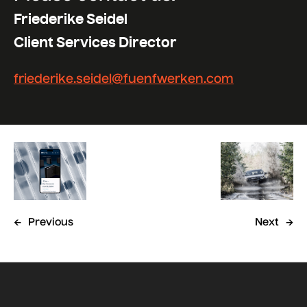
Friederike Seidel
Client Services Director
friederike.seidel@fuenfwerken.com
←
Previous
Next
→