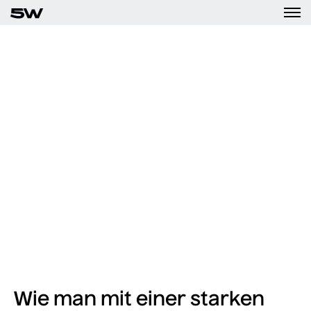
Media error: Format(s) not supported or
source(s) not found
Datei herunterladen: https://5w.design/wp-
content/uploads/2022/06/LUC_Case_opener.mp4
Wie man mit einer starken