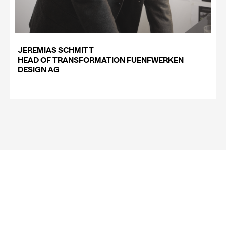
JEREMIAS SCHMITT
HEAD OF TRANSFORMATION FUENFWERKEN
DESIGN AG
Media error: Format(s) not supported or
source(s) not found
Datei herunterladen: https://5w.design/wp-
content/uploads/2022/06/LUC_Case_wattlos_1.mp4