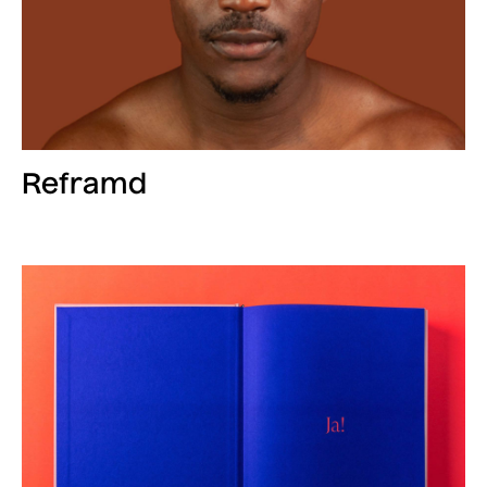
Reframd