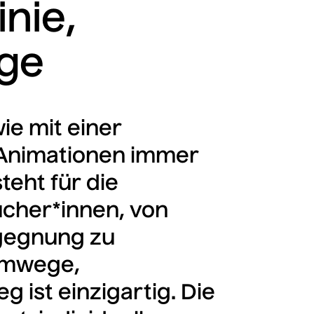
inie,
ge
wie mit einer
 Animationen immer
eht für die
ucher*innen, von
egegnung zu
Umwege,
 ist einzigartig. Die