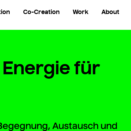
ion
Co-Creation
Work
About
Energie für
n Begegnung, Austausch und