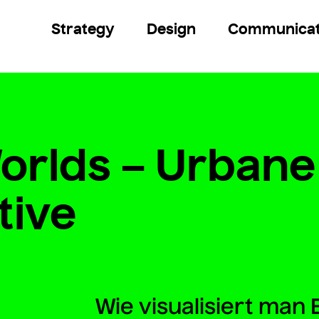
Strategy
Design
Communicat
rlds – Urbane 
tive
Wie visualisiert ma